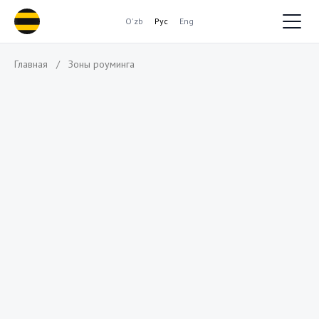
O'zb
Рус
Eng
Главная
/
Зоны роуминга