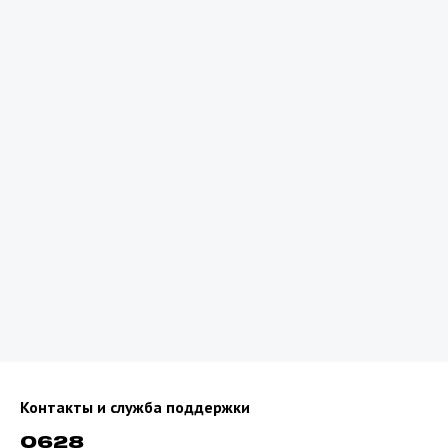
Сколько денег должно быть на счету,
чтобы пользоваться роумингом?
Что делать, если нет регистрации в сети?
Что делать, если у меня не работает
интернет?
Как с нами связаться, если у вас возникли
проблемы в роуминге?
Как правильно набирать номер для звонка
или отправки SMS сообщения?
Для жителей приграничных районов
Узбекистана
Контакты и служба поддержки
0628