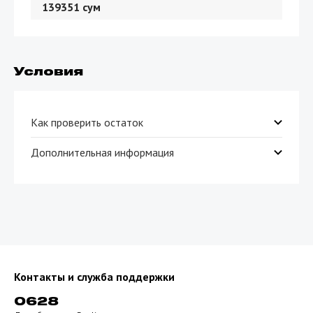
139351
сум
Условия
Как проверить остаток
Остаток пакета можно проверить через USSD
Дополнительная информация
*110*06#
*110*26#
Приобретайте интернет-пакеты «Business
Online» и оптимизируйте расходы на мобильный
интернет в Вашей компании!
Beeline Business предлагает Вашему вниманию
Интернет пакеты по доступным ценам, которые
доступны на тарифных линейках Lider (Start, Plus,
Pro, Max, Ultra), Business Pro (5, 10 ,20, 30, 50, 100),
Контакты и служба поддержки
Business Plus (Silver, Medium, Gold, Pro, Platinum) и
0628
Business M2M (Business Terminal, Business